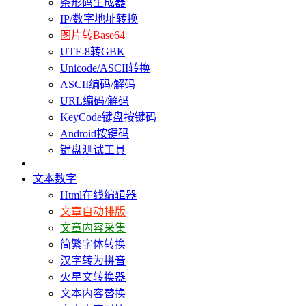
条形码生成器
IP/数字地址转换
图片转Base64
UTF-8转GBK
Unicode/ASCII转换
ASCII编码/解码
URL编码/解码
KeyCode键盘按键码
Android按键码
键盘测试工具
文本数字
Html在线编辑器
文章自动排版
文章内容采集
简繁字体转换
汉字转为拼音
火星文转换器
文本内容替换