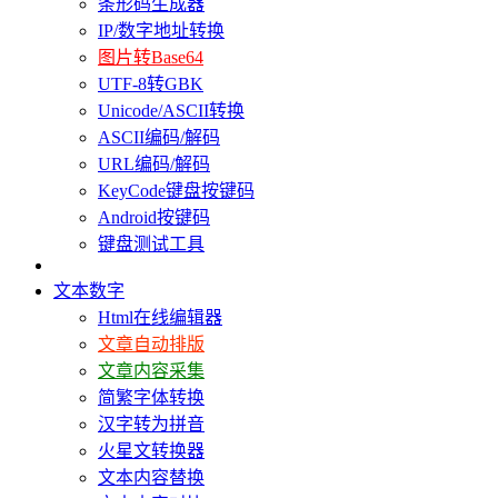
条形码生成器
IP/数字地址转换
图片转Base64
UTF-8转GBK
Unicode/ASCII转换
ASCII编码/解码
URL编码/解码
KeyCode键盘按键码
Android按键码
键盘测试工具
文本数字
Html在线编辑器
文章自动排版
文章内容采集
简繁字体转换
汉字转为拼音
火星文转换器
文本内容替换