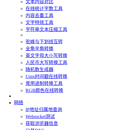
文本内容对比
在线统计字数工具
内容去重工具
文字特效工具
字符串文本压缩工具
驼峰与下划线互转
全角半角转换
英文字母大小写转换
人民币大写转换工具
随机数生成器
Unix时间戳在线转换
常用进制转换工具
RGB颜色在线转换
网络
IP地址归属地查询
Websocket测试
获取浏览器信息