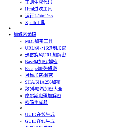
正则生成代码
Html过滤工具
运行Js/html/css
Xpath工具
加解密编码
MD5加密工具
URL网址16进制加密
迅雷旋风URL加解密
Base64加密/解密
Escape加密/解密
对称加密/解密
SHA/SHA256加密
散列/哈希加密大全
摩尔斯电码加解密
密码生成器
UUID在线生成
GUID在线生成