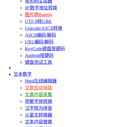
条形码生成器
IP/数字地址转换
图片转Base64
UTF-8转GBK
Unicode/ASCII转换
ASCII编码/解码
URL编码/解码
KeyCode键盘按键码
Android按键码
键盘测试工具
文本数字
Html在线编辑器
文章自动排版
文章内容采集
简繁字体转换
汉字转为拼音
火星文转换器
文本内容替换