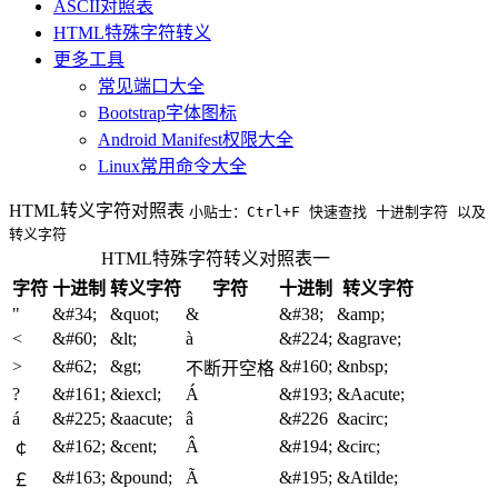
ASCII对照表
HTML特殊字符转义
更多工具
常见端口大全
Bootstrap字体图标
Android Manifest权限大全
Linux常用命令大全
HTML转义字符对照表
小贴士：Ctrl+F 快速查找 十进制字符 以及
转义字符
HTML特殊字符转义对照表一
字符
十进制
转义字符
字符
十进制
转义字符
"
&#34;
&quot;
&
&#38;
&amp;
<
&#60;
&lt;
à
&#224;
&agrave;
>
&#62;
&gt;
&#160;
&nbsp;
不断开空格
?
&#161;
&iexcl;
Á
&#193;
&Aacute;
á
&#225;
&aacute;
â
&#226
&acirc;
&#162;
&cent;
Â
&#194;
&circ;
￠
&#163;
&pound;
Ã
&#195;
&Atilde;
￡