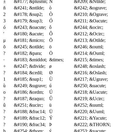
±
&#177;
&plusmn;
Ñ
&#209;
&Ntilde;
ñ
&#241;
&ntilde;
ò
&#242;
&ograve;
2
&#178;
&sup2;
Ò
&#210;
&Ograve;
3
&#179;
&sup3;
Ó
&#211;
&Oacute;
ó
&#243;
&oacute;
ô
&#244;
&ocirc;
′
&#180;
&acute;
Ô
&#212;
&Ocirc;
μ
&#181;
&micro;
Õ
&#213;
&Otilde;
õ
&#245;
&otilde;
ö
&#246;
&ouml;
?
&#182;
&para;
Ö
&#214;
&Ouml;
·
&#183;
&middot;
&times;
&#215;
&times;
÷
&#247;
&divide;
ø
&#248;
&oslash;
?
&#184;
&cedil;
Ø
&#216;
&Oslash;
1
&#185;
&sup1;
Ù
&#217;
&Ugrave;
ù
&#249;
&ugrave;
ú
&#250;
&uacute;
o
&#186;
&ordm;
Ú
&#218;
&Uacute;
?
&#187;
&raquo;
Û
&#219;
&Ucirc;
û
&#251;
&ucirc;
ü
&#252;
&uuml;
?
&#188;
&frac14;
Ü
&#220;
&Uuml;
?
&#189;
&frac12;
Ý
&#221;
&Yacute;
?
&#190;
&frac34;
Þ
&#222;
&THORN;
þ
&#254;
&thorn;
ý
&#253;
&yacute;