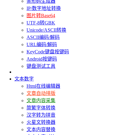
条形码生成器
IP/数字地址转换
图片转Base64
UTF-8转GBK
Unicode/ASCII转换
ASCII编码/解码
URL编码/解码
KeyCode键盘按键码
Android按键码
键盘测试工具
文本数字
Html在线编辑器
文章自动排版
文章内容采集
简繁字体转换
汉字转为拼音
火星文转换器
文本内容替换