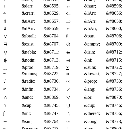
↓
&darr;
&#8595;
↔
&harr;
&#8596;
↵
&crarr;
&#8629;
&lArr;
&#8656;
⇐
⇑
&uArr;
&#8657;
&rArr;
&#8658;
⇒
&dArr;
&#8659;
⇔
&hArr;
&#8660;
⇓
&forall;
&#8704;
∂
&part;
&#8706;
∀
&exist;
&#8707;
&empty;
&#8709;
∃
∅
&nabla;
&#8711;
&isin;
&#8712;
∇
∈
&notin;
&#8713;
&ni;
&#8715;
∉
∋
∏
&prod;
&#8719;
∑
&sum;
&#8722;
−
&minus;
&#8722;
&lowast;
&#8727;
∗
√
&radic;
&#8730;
&prop;
&#8733;
∝
∞
&infin;
&#8734;
&ang;
&#8736;
∠
&and;
&#8869;
&or;
&#8870;
∧
∨
∩
&cap;
&#8745;
&cup;
&#8746;
∪
∫
&int;
&#8747;
&there4;
&#8756;
∴
∼
&sim;
&#8764;
&cong;
&#8773;
≅
≈
&asymp;
&#8773;
≠
&ne;
&#8800;