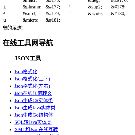
¯
&macr;
&#175;
°
&deg;
d&#176;
±
&plusmn;
&#177;
²
&sup2;
&#178;
³
&sup3;
&#179;
´
&acute;
&#180;
µ
&micro;
&#181;
您的足迹：
在线工具网导航
JSON工具
Json格式化
Json格式化(上下)
Json格式化(左右)
Json在线压缩转义
Json生成C#实体类
Json生成Java实体类
Json生成Go结构体
SQL转Java实体类
XML和Json在线互转