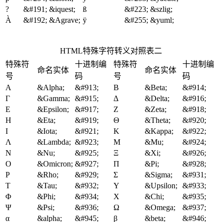
?
&#191;
&iquest;
ß
&#223;
&szlig;
À
&#192;
&Agrave;
ÿ
&#255;
&yuml;
HTML特殊字符转义对照表二
特殊符
十进制编
特殊符
十进制编
命名实体
命名实体
号
码
号
码
Α
&Alpha;
&#913;
Β
&Beta;
&#914;
Γ
&Gamma;
&#915;
Δ
&Delta;
&#916;
Ε
&Epsilon;
&#917;
Ζ
&Zeta;
&#918;
Η
&Eta;
&#919;
Θ
&Theta;
&#920;
Ι
&Iota;
&#921;
Κ
&Kappa;
&#922;
Λ
&Lambda;
&#923;
Μ
&Mu;
&#924;
Ν
&Nu;
&#925;
Ξ
&Xi;
&#926;
Ο
&Omicron;
&#927;
Π
&Pi;
&#928;
Ρ
&Rho;
&#929;
Σ
&Sigma;
&#931;
Τ
&Tau;
&#932;
Υ
&Upsilon;
&#933;
Φ
&Phi;
&#934;
Χ
&Chi;
&#935;
Ψ
&Psi;
&#936;
Ω
&Omega;
&#937;
α
&alpha;
&#945;
β
&beta;
&#946;