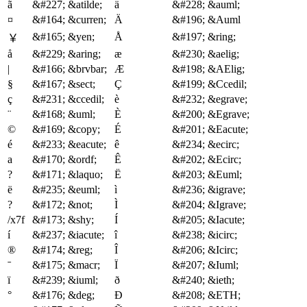
ã
&#227;
&atilde;
ä
&#228;
&auml;
¤
&#164;
&curren;
Ä
&#196;
&Auml
&#165;
&yen;
Å
&#197;
&ring;
￥
å
&#229;
&aring;
æ
&#230;
&aelig;
|
&#166;
&brvbar;
Æ
&#198;
&AElig;
§
&#167;
&sect;
Ç
&#199;
&Ccedil;
ç
&#231;
&ccedil;
è
&#232;
&egrave;
¨
&#168;
&uml;
È
&#200;
&Egrave;
©
&#169;
&copy;
É
&#201;
&Eacute;
é
&#233;
&eacute;
ê
&#234;
&ecirc;
a
&#170;
&ordf;
Ê
&#202;
&Ecirc;
?
&#171;
&laquo;
Ë
&#203;
&Euml;
ë
&#235;
&euml;
ì
&#236;
&igrave;
?
&#172;
&not;
Ì
&#204;
&Igrave;
/x7f
&#173;
&shy;
Í
&#205;
&Iacute;
í
&#237;
&iacute;
î
&#238;
&icirc;
®
&#174;
&reg;
Î
&#206;
&Icirc;
ˉ
&#175;
&macr;
Ï
&#207;
&Iuml;
ï
&#239;
&iuml;
ð
&#240;
&ieth;
°
&#176;
&deg;
Ð
&#208;
&ETH;