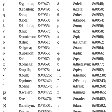
γ
&gamma;
&#947;
δ
&delta;
&#948;
ε
&epsilon;
&#949;
ζ
&zeta;
&#950;
η
&eta;
&#951;
θ
&theta;
&#952;
ι
&iota;
&#953;
κ
&kappa;
&#954;
λ
&lambda;
&#955;
μ
&mu;
&#956;
ν
&nu;
&#957;
ξ
&xi;
&#958;
ο
&omicron;
&#959;
π
&pi;
&#960;
ρ
&rho;
&#961;
ς
&sigmaf;
&#962;
σ
&sigma;
&#963;
τ
&tau;
&#964;
υ
&upsilon;
&#965;
φ
&phi;
&#966;
χ
&chi;
&#967;
ψ
&psi;
&#968;
ω
&omega;
&#969;
ϑ
&thetasym;
&#977;
ϒ
&upsih;
&#978;
ϖ
&piv;
&#982;
•
&bull;
&#8226;
…
&hellip;
&#8230;
′
&prime;
&#8242;
″
&Prime;
&#8243;
‾
&oline;
&#8254;
⁄
&frasl;
&#8260;
&weierp;
&#8472;
&image;
&#8465;
℘
ℑ
&real;
&#8476;
™
&trade;
&#8482;
ℜ
&alefsym;
&#8501;
←
&larr;
&#8592;
ℵ
↑
&uarr;
&#8593;
→
&rarr;
&#8594;