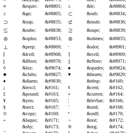
≡
&equiv;
&#8801;
≤
&le;
&#8804;
≥
&ge;
&#8805;
&sub;
&#8834;
⊂
&sup;
&#8835;
&nsub;
&#8836;
⊃
⊄
&sube;
&#8838;
&supe;
&#8839;
⊆
⊇
&oplus;
&#8853;
&otimes;
&#8855;
⊕
⊗
&perp;
&#8869;
⋅
&sdot;
&#8901;
⊥
&lceil;
&#8968;
&rceil;
&#8969;
⌈
⌉
&lfloor;
&#8970;
&rfloor;
&#8971;
⌊
⌋
◊
&loz;
&#9674;
♠
&spades;
&#9824;
♣
&clubs;
&#9827;
♥
&hearts;
&#9829;
♦
&diams;
&#9830;
&nbsp;
&#160;
¡
&iexcl;
&#161;
¢
&cent;
&#162;
£
&pound;
&#163;
¤
&curren;
&#164;
¥
&yen;
&#165;
¦
&brvbar;
&#166;
§
&sect;
&#167;
¨
&uml;
&#168;
©
&copy;
&#169;
ª
&ordf;
&#170;
«
&laquo;
&#171;
¬
&not;
&#172;
&shy;
&#173;
®
&reg;
&#174;