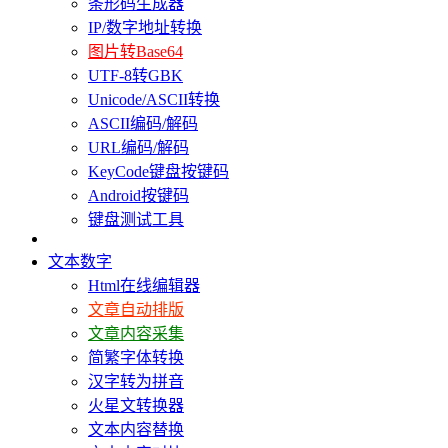
条形码生成器
IP/数字地址转换
图片转Base64
UTF-8转GBK
Unicode/ASCII转换
ASCII编码/解码
URL编码/解码
KeyCode键盘按键码
Android按键码
键盘测试工具
文本数字
Html在线编辑器
文章自动排版
文章内容采集
简繁字体转换
汉字转为拼音
火星文转换器
文本内容替换