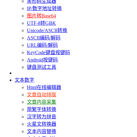
条形码生成器
IP/数字地址转换
图片转Base64
UTF-8转GBK
Unicode/ASCII转换
ASCII编码/解码
URL编码/解码
KeyCode键盘按键码
Android按键码
键盘测试工具
文本数字
Html在线编辑器
文章自动排版
文章内容采集
简繁字体转换
汉字转为拼音
火星文转换器
文本内容替换